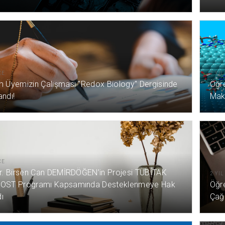
CE
2 YI
m Üyemizin Çalışması "Redox Biology" Dergisinde
Öğr
andı!
Mak
CE
Dr. Birsen Can DEMİRDÖĞEN’in Projesi TÜBİTAK
2 YI
OST Programı Kapsamında Desteklenmeye Hak
Öğre
ı
Çağ