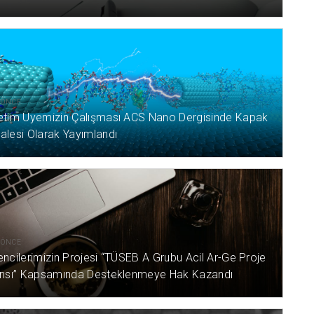
L ÖNCE
etim Üyemizin Çalışması ACS Nano Dergisinde Kapak
alesi Olarak Yayımlandı
L ÖNCE
ncilerimizin Projesi “TÜSEB A Grubu Acil Ar-Ge Proje
rısı” Kapsamında Desteklenmeye Hak Kazandı