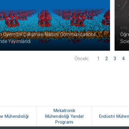
CE
3 YI
m Üyemizin Çalışması Nature Communications
Öğr
inde Yayımlandı
Scie
Önceki
1
2
3
4
Mekatronik
e Mühendisliği
Mühendisliği Yandal
Endüstri Mühend
Programı