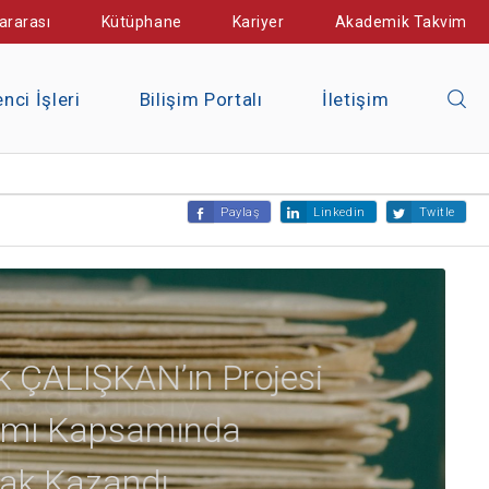
ararası
Kütüphane
Kariyer
Akademik Takvim
nci İşleri
Bilişim Portalı
İletişim
Paylaş
Linkedin
Twitle
 ÇALIŞKAN’ın Projesi
mı Kapsamında
k Kazandı