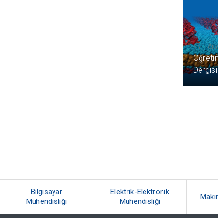
2 YIL ÖN
Öğreti
Dergis
Bilgisayar
Elektrik-Elektronik
Makin
Mühendisliği
Mühendisliği