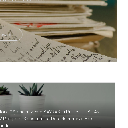
Haberin Devamı
Haberin Devamı
L ÖNCE
tora Öğrencimiz Ece BAYRAK’ın Projesi TÜBİTAK
2 Programı Kapsamında Desteklenmeye Hak
andı