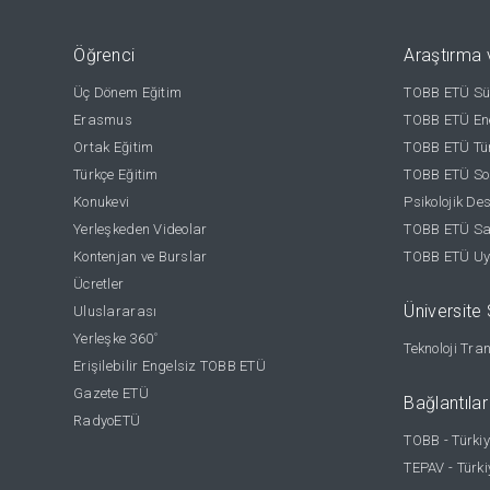
Öğrenci
Araştırma 
Üç Dönem Eğitim
TOBB ETÜ Sür
Erasmus
TOBB ETÜ Ene
Ortak Eğitim
TOBB ETÜ Tür
Türkçe Eğitim
TOBB ETÜ Sos
Konukevi
Psikolojik De
Yerleşkeden Videolar
TOBB ETÜ Sağ
Kontenjan ve Burslar
TOBB ETÜ Uy
Ücretler
Üniversite S
Uluslararası
Yerleşke 360
°
Teknoloji Tra
Erişilebilir Engelsiz TOBB ETÜ
Gazete ETÜ
Bağlantılar
RadyoETÜ
TOBB - Türkiy
TEPAV - Türki