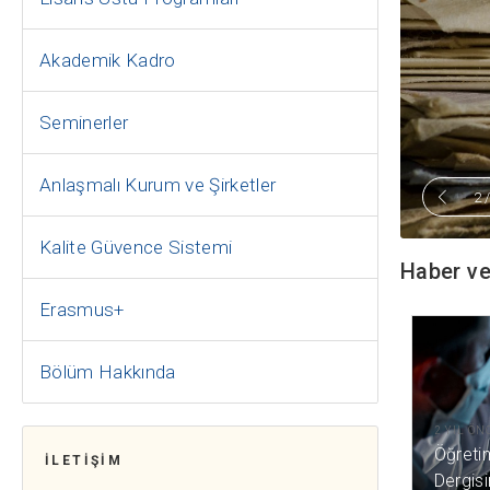
Akademik Kadro
Seminerler
Anlaşmalı Kurum ve Şirketler
2
Kalite Güvence Sistemi
Haber ve
Erasmus+
Bölüm Hakkında
2 YIL ÖN
Öğreti
İLETİŞİM
Dergis