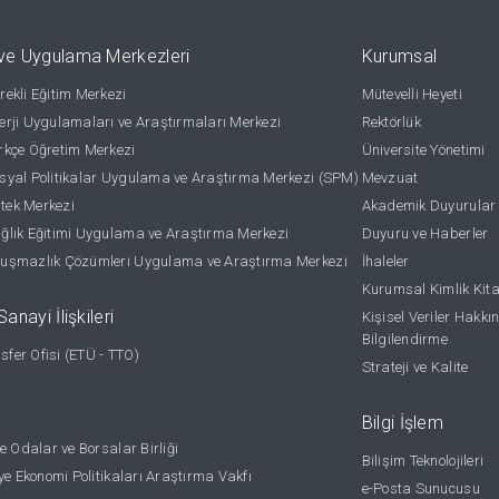
ve Uygulama Merkezleri
Kurumsal
ekli Eğitim Merkezi
Mütevelli Heyeti
rji Uygulamaları ve Araştırmaları Merkezi
Rektörlük
kçe Öğretim Merkezi
Üniversite Yönetimi
yal Politikalar Uygulama ve Araştırma Merkezi (SPM)
Mevzuat
stek Merkezi
Akademik Duyurular
lık Eğitimi Uygulama ve Araştırma Merkezi
Duyuru ve Haberler
uşmazlık Çözümleri Uygulama ve Araştırma Merkezi
İhaleler
Kurumsal Kimlik Kit
anayi İlişkileri
Kişisel Veriler Hakkı
Bilgilendirme
nsfer Ofisi (ETÜ - TTO)
Strateji ve Kalite
Bilgi İşlem
e Odalar ve Borsalar Birliği
Bilişim Teknolojileri
ye Ekonomi Politikaları Araştırma Vakfı
e-Posta Sunucusu