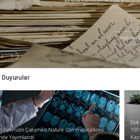
Haberin Devamı
Haberin Devamı
/
4
 Duyurular
2 YI
Dok
CE
m Üyemizin Çalışması Nature Communications
100
inde Yayımlandı!
Kaz