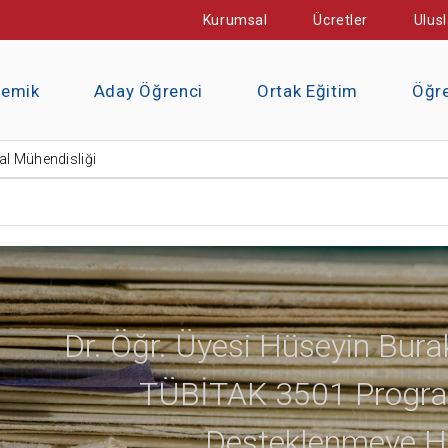
Kurumsal
Ücretler
Ulusl
demik
Aday Öğrenci
Ortak Eğitim
Öğre
l Mühendisliği
Dr. Öğr. Üyesi Hüseyin Burak
TÜBİTAK 3501 Progra
Desteklenmeye Ha