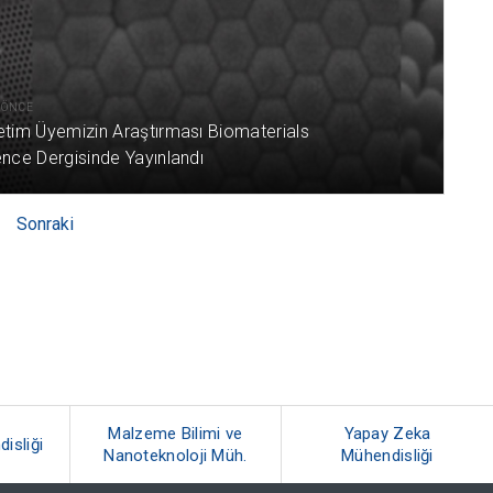
L ÖNCE
etim Üyemizin Araştırması Biomaterials
nce Dergisinde Yayınlandı
Sonraki
Malzeme Bilimi ve
Yapay Zeka
isliği
Nanoteknoloji Müh.
Mühendisliği