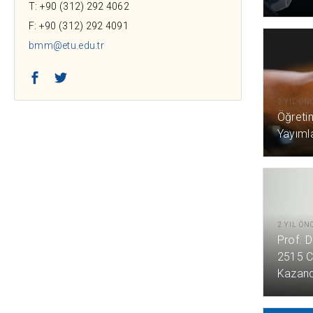
T: +90 (312) 292 4062
F: +90 (312) 292 4091
bmm@etu.edu.tr
Facebook
Twitter
2 YIL ÖN
Öğreti
Yayıml
2 YIL ÖN
Prof. 
2515 C
Kazand