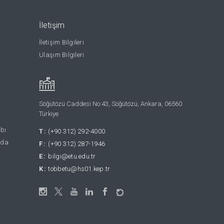
İletişim
İletişim Bilgileri
Ulaşım Bilgileri
Söğütözü Caddesi No:43, Söğütözü, Ankara, 06560
Türkiye
abı
T:
(+90 312) 292-4000
nda
F:
(+90 312) 287-1946
E:
bilgi@etu.edu.tr
K:
tobbetu@hs01.kep.tr