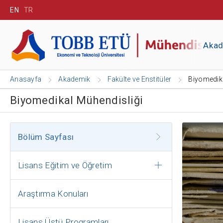
EN
TR
Aka
Anasayfa
Akademik
Fakülte ve Enstitüler
Biyomedika
Biyomedikal Mühendisliği
Bölüm Sayfası
Lisans Eğitim ve Öğretim
Araştırma Konuları
Lisans Üstü Programları